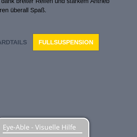
 dank breiter Reifen und starkem Antrieb
en überall Spaß.
ARDTAILS
FULLSUSPENSION