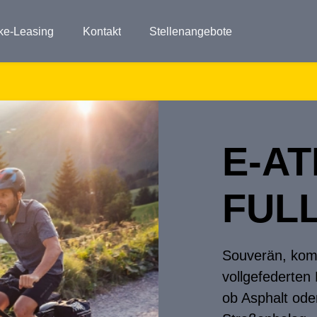
ke-Leasing
Kontakt
Stellenangebote
E-AT
FUL
Souverän, komf
vollgefederten
ob Asphalt ode