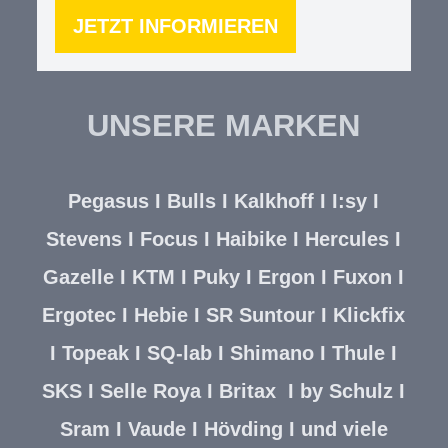
JETZT INFORMIEREN
UNSERE MARKEN
Pegasus
I
Bulls
I
Kalkhoff
I
I:sy
I
Stevens
I
Focus
I
Haibike
I
Hercules
I
Gazelle
I
KTM
I
Puky
I
Ergon
I
Fuxon
I
Ergotec
I
Hebie
I
SR Suntour
I
Klickfix
I
Topeak
I
SQ-lab
I
Shimano
I
Thule
I
SKS
I
Selle Roya
I
Britax
I
by Schulz
I
Sram
I
Vaude
I
Hövding
I und viele