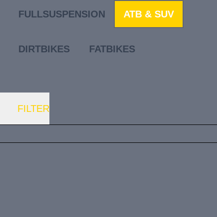
FULLSUSPENSION
ATB & SUV
DIRTBIKES
FATBIKES
FILTER