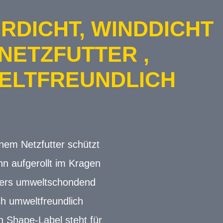
RDICHT, WINDDICHT
 NETZFUTTER ,
ELTFREUNDLICH
nem Netzfutter schützt
n aufgerollt im Kragen
nders umweltschondend
sh umweltfreundlich
 Shape-Label steht für