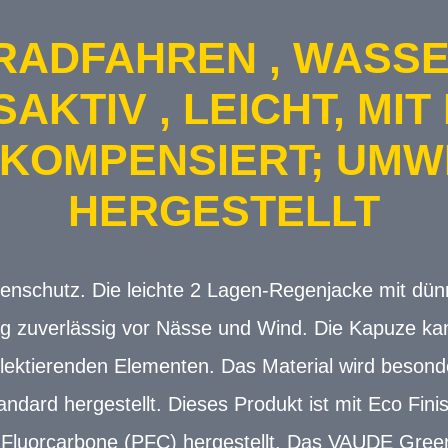
ADFAHREN , WASSE
KTIV , LEICHT, MIT
 KOMPENSIERT; UMW
HERGESTELLT
enschutz. Die leichte 2 Lagen-Regenjacke mit dün
ag zuverlässig vor Nässe und Wind. Die Kapuze kan
eflektierenden Elementen. Das Material wird beso
dard hergestellt. Dieses Produkt ist mit Eco Fini
luorcarbone (PFC) hergestellt. Das VAUDE Green