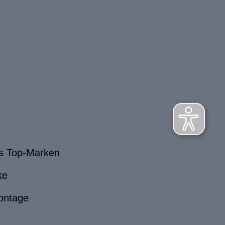
s Top-Marken
ke
ontage