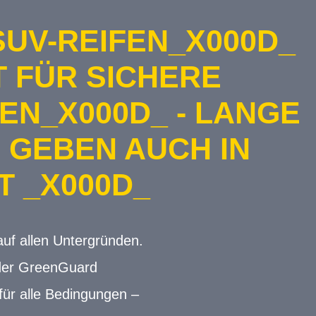
UV-REIFEN_X000D_
T FÜR SICHERE
N_X000D_ - LANGE
 GEBEN AUCH IN
T _X000D_
auf allen Untergründen.
oder GreenGuard
für alle Bedingungen –