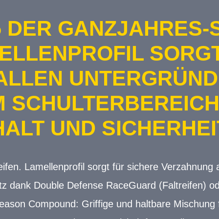
5 DER GANZJAHRES-S
MELLENPROFIL SORG
ALLEN UNTERGRÜNDE
M SCHULTERBEREICH
ALT UND SICHERHEI
en. Lamellenprofil sorgt für sichere Verzahnung 
tz dank Double Defense RaceGuard (Faltreifen) 
Season Compound: Griffige und haltbare Mischung 