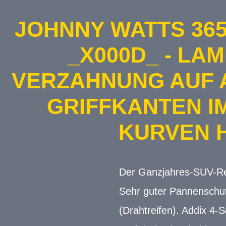
JOHNNY WATTS 36
_X000D_ - LA
VERZAHNUNG AUF 
GRIFFKANTEN I
KURVEN H
Der Ganzjahres-SUV-Reif
Sehr guter Pannenschu
(Drahtreifen). Addix 4-