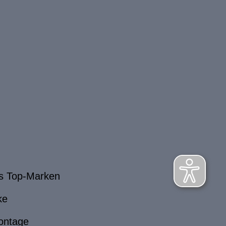
s Top-Marken
ke
ontage