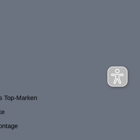
s Top-Marken
ke
ontage