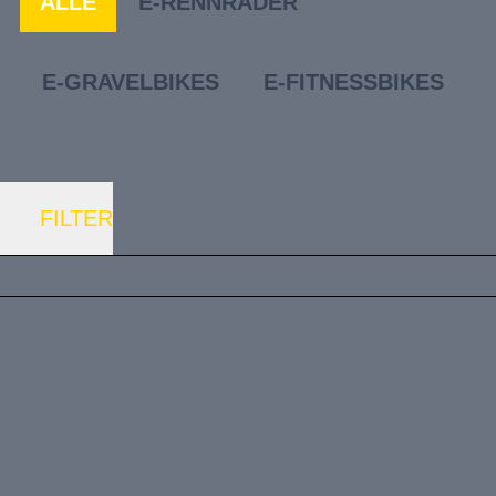
ALLE
E-RENNRÄDER
E-GRAVELBIKES
E-FITNESSBIKES
FILTER